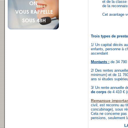
et de la class
de la reconnai
Cet avantage vo
Trois types de presta
1/ Un capital décès aux
enfants, personne à c
ascendant
Montants :
de 34 790 
2/ Des rentes annuelle
minimum) et de 11 76
ans si études supérieu
3/ Un rente annuelle d
de corps
de 4 410 € (
Remarque importan
civil, est reconnu au 
concubinage), sous r
Cela ne concerne pas 
pensions, seulement 
L