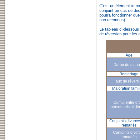
C’est un élément impo
conjoint en cas de déc
pourra fonctionner que
non reconnus)
Le tableau ci-dessous 
de réversion pour les 
Âge
Durée de mari
Remariage
Taux de révers
Majoration famil
Cumul entre dro
personnels et dé
Conjoints divorcé
remariés
Conjoints divor
remariés