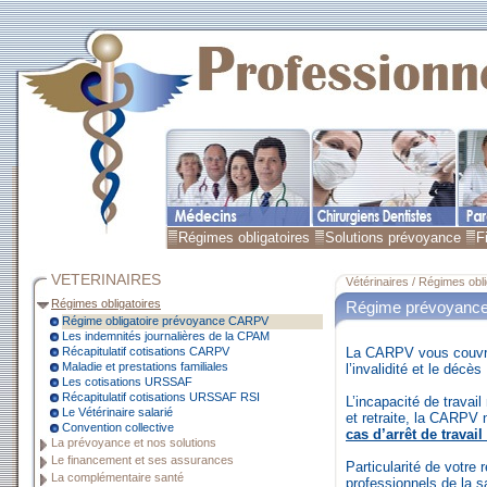
Régimes obligatoires
Solutions prévoyance
F
VETERINAIRES
Vétérinaires / Régimes obli
Régimes obligatoires
Régime prévoyan
Régime obligatoire prévoyance CARPV
Les indemnités journalières de la CPAM
Récapitulatif cotisations CARPV
La CARPV vous couvre
Maladie et prestations familiales
l’invalidité et le décès
Les cotisations URSSAF
Récapitulatif cotisations URSSAF RSI
L’incapacité de travai
Le Vétérinaire salarié
et retraite, la CARPV
Convention collective
cas d’arrêt de travail
La prévoyance et nos solutions
Le financement et ses assurances
Particularité de votre
La complémentaire santé
professionnels de la s