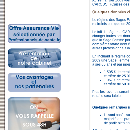
Au 1er janvier 2009 vot
CARCDSF (Caisse des C
Quelques données chi
Le régime des Sages Fe
restreints puisque en 20
Le fait d’intégrer la 
changer toutes ces don
que la Sage Femme pou
complémentaire
dont é
autres professionnels d
En incluant le régime c
2009 une Sage Femme qu
à ses 65 ans et par mois
1 505 € de retra
carrière de 25 0
1 967 € de retra
carrière de 50 0
Plus les revenus seront
retraite sera faible.
Quelques remarques im
Ils sont basés s
majorité des pra
de partir bien a