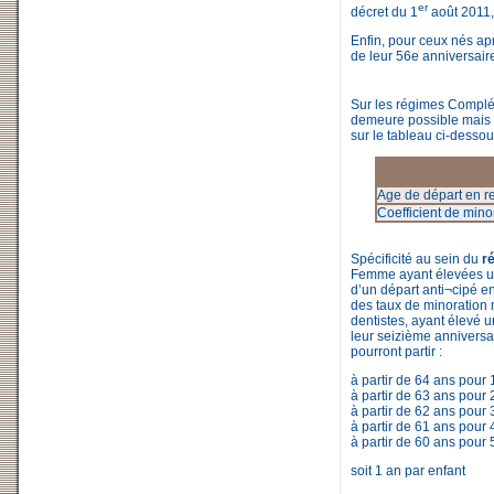
er
décret du 1
août 2011,
Enfin, pour ceux nés apr
de leur 56e anniversair
Sur les régimes Complém
demeure possible mais a
sur le tableau ci-dessou
Age de départ en re
Coefficient de mino
Spécificité au sein du
r
Femme ayant élevées un o
d’un départ anti¬cipé en
des taux de minoration
dentistes, ayant élevé 
leur seizième anniversai
pourront partir :
à partir de 64 ans pour 1
à partir de 63 ans pour 2
à partir de 62 ans pour 3
à partir de 61 ans pour 4
à partir de 60 ans pour 
soit 1 an par enfant