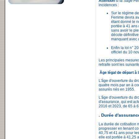
Attention
si la Sage Fe
incidences :
Sur le régime de
Femme devra avo
étant donné le 
portée à 41 ans 
sans avoir le pl
décote définitiv
manquant avec u
Enfin la loi n° 
officiel du 10 n
Les principales mesures
retraite sont les suivante
Âge légal de départ à l
L'âge d'ouverture du dro
quatre mois par an à com
assurés nés en 1955.
L'âge d'ouverture du droi
d'assurance, qui est act
2016 et 2023, de 65 à 6
. Durée d'assuranc
La durée de cotisation 
progresser en tenant co
40,75 et 41 ans pour le
elle est portée à 41,25 