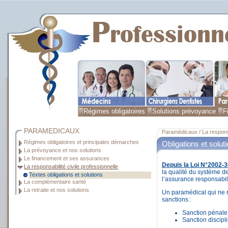
Régimes obligatoires
Solutions prévoyance
F
PARAMEDICAUX
Paramédicaux / La responsab
Régimes obligatoires et principales démarches
Obligations et solut
La prévoyance et nos solutions
Le financement et ses assurances
Depuis la Loi N°2002-
La responsabilité civile professionnelle
la qualité du système d
Textes obligations et solutions
l’assurance responsabili
La complémentaire santé
La retraite et nos solutions
Un paramédical qui ne r
sanctions :
Sanction pénale
Sanction discipli