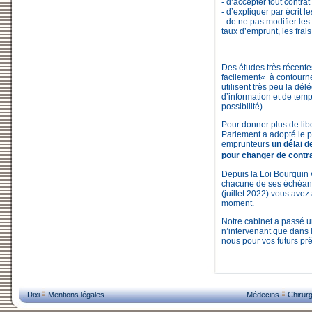
- d’accepter tout contra
- d’expliquer par écrit l
- de ne pas modifier les
taux d’emprunt, les frai
Des études très récente
facilement« à contourn
utilisent très peu la dé
d’information et de tem
possibilité)
Pour donner plus de lib
Parlement a adopté le p
emprunteurs
un délai d
pour changer de contr
Depuis la Loi Bourquin v
chacune de ses échéanc
(juillet 2022) vous avez a
moment.
Notre cabinet a passé un
n’intervenant que dans l
nous pour vos futurs prê
Dixi
Mentions légales
Médecins
Chirurg