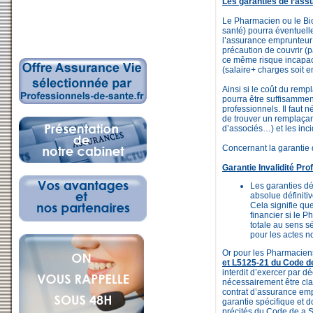
Les garanties de l’ass
Le Pharmacien ou le Bio
santé) pourra éventuell
l’assurance emprunteur
précaution de couvrir (pa
ce même risque incapaci
(salaire+ charges soit e
Ainsi si le coût du rempl
pourra être suffisamme
professionnels. Il faut 
de trouver un remplaça
d’associés…) et les incid
Concernant la garantie
Garantie Invalidité Pro
Les garanties dé
absolue définitiv
Cela signifie que
financier si le P
totale au sens s
pour les actes n
Or pour les Pharmaciens
et L5125-21 du Code de
interdit d’exercer par 
nécessairement être cla
contrat d’assurance em
garantie spécifique et d
précités du Code de a 