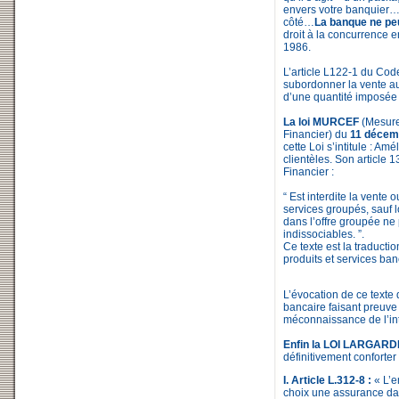
envers votre banquier….
côté…
La banque ne pe
droit à la concurrence e
1986.
L’article L122-1 du Cod
subordonner la vente au
d’une quantité imposée 
La loi MURCEF
(Mesure
Financier) du
11 décem
cette Loi s’intitule : Am
clientèles. Son article 
Financier :
“ Est interdite la vente 
services groupés, sauf l
dans l’offre groupée ne 
indissociables. ”.
Ce texte est la traducti
produits et services ban
L’évocation de ce texte 
bancaire faisant preuve 
méconnaissance de l’int
Enfin la LOI LARGARDE
définitivement conforter 
I. Article L.312-8 :
« L’e
choix une assurance dans