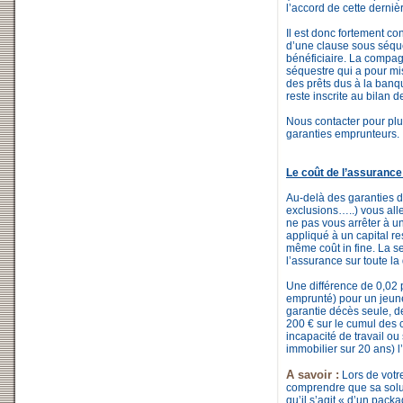
l’accord de cette derniè
Il est donc fortement c
d’une clause sous séqu
bénéficiaire. La compag
séquestre qui a pour mi
des prêts dus à la banq
reste inscrite au bilan 
Nous contacter pour plu
garanties emprunteurs.
Le coût de l’assurance
Au-delà des garanties d
exclusions…..) vous all
ne pas vous arrêter à un 
appliqué à un capital re
même coût in fine. La se
l’assurance sur toute la
Une différence de 0,02 
emprunté) pour un jeun
garantie décès seule, d
200 € sur le cumul des 
incapacité de travail o
immobilier sur 20 ans) l
A savoir :
Lors de votre
comprendre que sa solut
qu’il s’agit « d’un pac