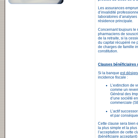
Les assurances emprunte
d’invalidité professionn
laboratoires d’analyses
résidence principale.
Concernant toujours le
pharmaciens de souscrire
de la retraite, si la ces
du capital récupéré ne 
de charges de famille i
constitution.
Clauses bénéficiaires 
Si la banque
est désign
incidence fiscale :
L’extinction de v
comme un revenu
Général des Impô
d’une société en
commerciale (S
L’actif successor
et par conséquent
Cette clause sera bien
la plus simple et la plu
l’acceptation de cette c
(bénéficiaire acceptant)