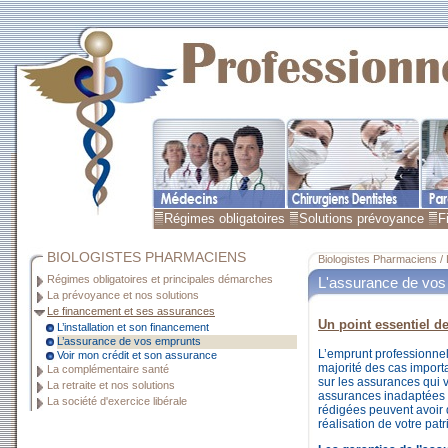
Régimes obligatoires
Solutions prévoyance
F
BIOLOGISTES PHARMACIENS
Biologistes Pharmaciens /
Régimes obligatoires et principales démarches
L'assurance de vos
La prévoyance et nos solutions
Le financement et ses assurances
Un point essentiel d
L’installation et son financement
L’assurance de vos emprunts
L’emprunt professionnel
Voir mon crédit et son assurance
majorité des cas importa
La complémentaire santé
sur les assurances qui 
La retraite et nos solutions
assurances inadaptées 
La société d'exercice libérale
rédigées peuvent avoir
réalisation de votre pa