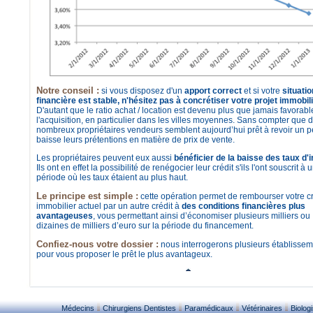
Notre conseil :
si vous disposez d'un
apport correct
et si votre
situatio
financière est stable, n'hésitez pas à concrétiser votre projet immobil
D'autant que le ratio achat / location est devenu plus que jamais favorabl
l'acquisition, en particulier dans les villes moyennes. Sans compter que 
nombreux propriétaires vendeurs semblent aujourd’hui prêt à revoir un p
baisse leurs prétentions en matière de prix de vente.
Les propriétaires peuvent eux aussi
bénéficier de la baisse des taux d'i
Ils ont en effet la possibilité de renégocier leur crédit s'ils l'ont souscrit à 
période où les taux étaient au plus haut.
Le principe est simple :
cette opération permet de rembourser votre cr
immobilier actuel par un autre crédit à
des conditions financières plus
avantageuses
, vous permettant ainsi d’économiser plusieurs milliers ou
dizaines de milliers d’euro sur la période du financement.
Confiez-nous votre dossier :
nous interrogerons plusieurs établisse
pour vous proposer le prêt le plus avantageux.
Médecins
Chirurgiens Dentistes
Paramédicaux
Vétérinaires
Biolog