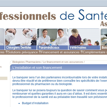
ires
Solutions prévoyance
Financement et assurances
Complémentaire 
Biologistes Pharmaciens / Le financement et ses assurances /
es
L'installation et son financement
Le banquier sera l’un des partenaires incontournable lors de votre installa
devra être réactif et de préférence bien connaître les spécificités de l’exe
professionnel du pharmacien ou du biologiste.
Le banquier lui se posera toujours la question de savoir comment vous p
rembourser et quelles garanties il aura en cas d’aléas. Il est donc essent
le professionnel de la santé est au préalable bien travaillé son prévisionn
Budget d’installation