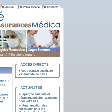
santé
Solutions retraite
ACCES DIRECTS
Votre espace sociétaire
Demande de devis
tion. Il
rcice
ACTUALITES
épargne salariale et
ourrez
gérant majoritaire : attention
iel que
pour votre PEE
el :
Augmentation des
cotisations pour les