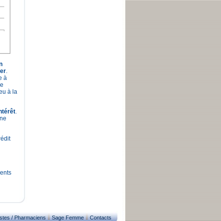
n
ier
.
e à
de
eu à la
ntérêt
.
une
édit
ments
istes / Pharmaciens
Sage Femme
Contacts