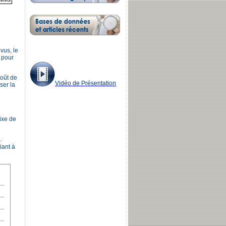
vus, le
, pour
coût de
Vidéo de Présentation
ser la
ixe de
.
iant à