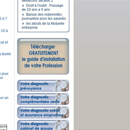
Médecins Secteur 2
Droit à l'oubli : Passage
de 10 ans a 5 ans
Baisse des indemnités
5 à 7
journaliére pour les salariés
les atouts de la Mutuelle
entreprise
e 10 à
al et
) durée
s jeux
ux
our un